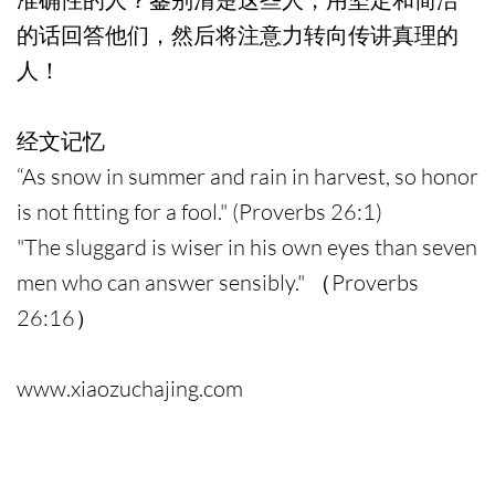
的话回答他们，然后将注意力转向传讲真理的
人！
经文记忆
“As snow in summer and rain in harvest, so honor
is not fitting for a fool." (Proverbs 26:1)
"The sluggard is wiser in his own eyes than seven
men who can answer sensibly." （Proverbs
26:16）
www.xiaozuchajing.com